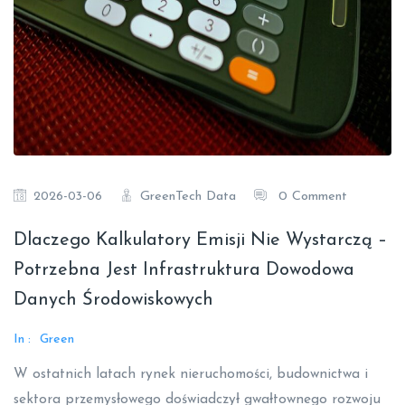
GreenTech Data
0 Comment
2026-03-06
Dlaczego Kalkulatory Emisji Nie Wystarczą –
Potrzebna Jest Infrastruktura Dowodowa
Danych Środowiskowych
In :
Green
W ostatnich latach rynek nieruchomości, budownictwa i
sektora przemysłowego doświadczył gwałtownego rozwoju